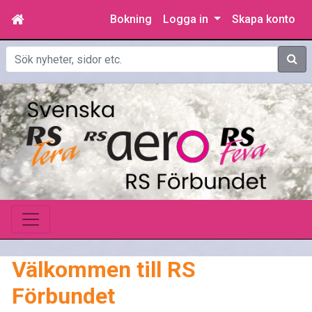
Bokning
Logga in
Skapa konto
Sök
Välkommen till RS
Förbundet