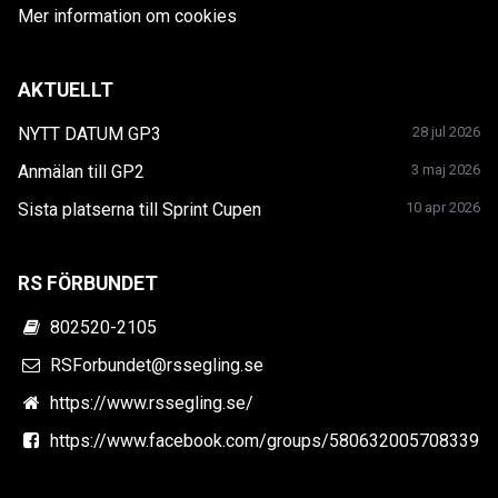
Mer information om cookies
AKTUELLT
NYTT DATUM GP3
28 jul 2026
Anmälan till GP2
3 maj 2026
Sista platserna till Sprint Cupen
10 apr 2026
RS FÖRBUNDET
802520-2105
RSForbundet@rssegling.se
https://www.rssegling.se/
https://www.facebook.com/groups/580632005708339