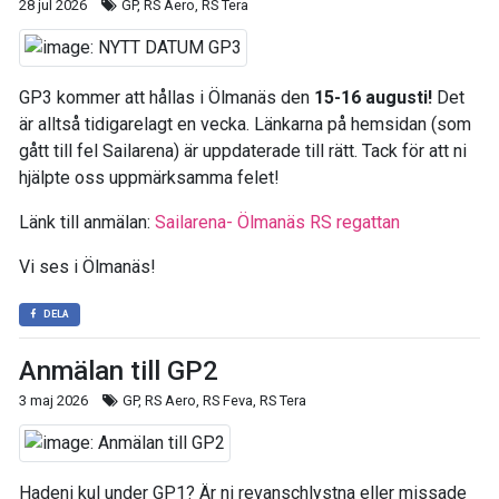
28 jul 2026
GP, RS Aero, RS Tera
GP3 kommer att hållas i Ölmanäs den
15-16 augusti!
Det
är alltså tidigarelagt en vecka. Länkarna på hemsidan (som
gått till fel Sailarena) är uppdaterade till rätt. Tack för att ni
hjälpte oss uppmärksamma felet!
Länk till anmälan:
Sailarena- Ölmanäs RS regattan
Vi ses i Ölmanäs!
DELA
Anmälan till GP2
3 maj 2026
GP, RS Aero, RS Feva, RS Tera
Hadeni kul under GP1? Är ni revanschlystna eller missade