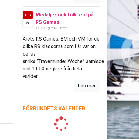
Medaljer och folkfest på
AUG
RS Games
5
5 aug 2026 12:27
Årets RS Games, EM och VM för de
olika RS klasserna som i år var en
del av
anrika ”Travemünder Woche” samlade
runt 1 000 seglare från hela
världen...
Läs mer
FÖRBUNDETS KALENDER