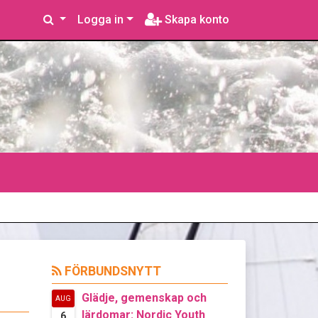
Logga in
Skapa konto
FÖRBUNDSNYTT
Glädje, gemenskap och
AUG
lärdomar: Nordic Youth
6