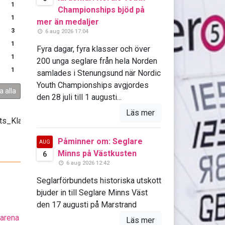
1
Championships bjöd på
1
mer än medaljer
3
6 aug 2026 17:04
1
Fyra dagar, fyra klasser och över
1
200 unga seglare från hela Norden
1
samlades i Stenungsund när Nordic
Youth Championships avgjordes
a alla
den 28 juli till 1 augusti...
Läs mer
Påminner om: Seglare
AUG
Minns på Västkusten
6
6 aug 2026 12:42
Seglarförbundets historiska utskott
bjuder in till Seglare Minns Väst
den 17 augusti på Marstrand
larena
Läs mer