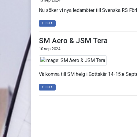
13 sep 2024
Nu söker vi nya ledamöter till Svenska RS För
DELA
SM Aero & JSM Tera
10 sep 2024
Välkomna till SM helg i Gottskär 14-15:e Sep
DELA