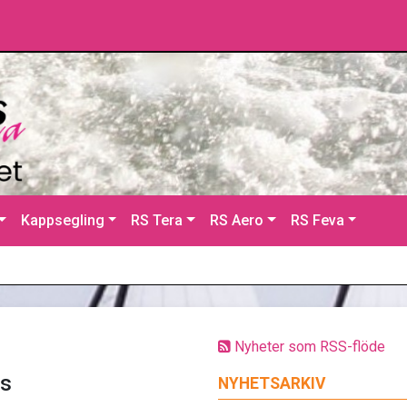
Kappsegling
RS Tera
RS Aero
RS Feva
Nyheter som RSS-flöde
es
NYHETSARKIV