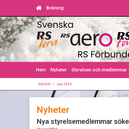
Bokning
Hem
Nyheter
Styrelsen och medlemmar
Nyheter
sep 2024
Nyheter
Nya styrelsemedlemmar sök