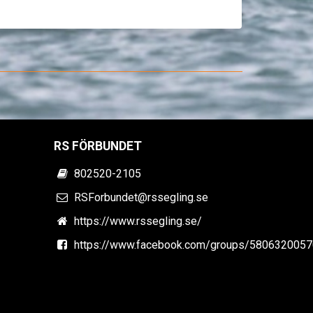
RS FÖRBUNDET
802520-2105
RSForbundet@rssegling.se
https://www.rssegling.se/
https://www.facebook.com/groups/580632005