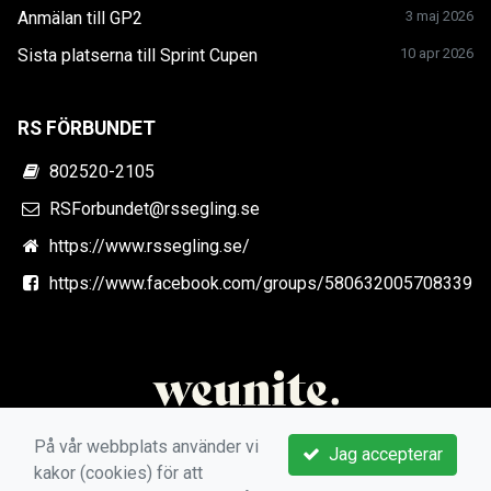
Anmälan till GP2
3 maj 2026
Sista platserna till Sprint Cupen
10 apr 2026
RS FÖRBUNDET
802520-2105
RSForbundet@rssegling.se
https://www.rssegling.se/
https://www.facebook.com/groups/580632005708339
På vår webbplats använder vi
Jag accepterar
kakor (cookies) för att