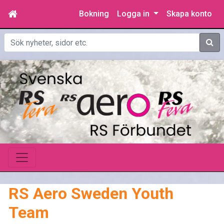
Bokning
Logga in
Skapa konto
Sök
RS Aero Sweden Youth
Team